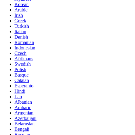
Korean
Arabic
Irish
Greek
Turkish
Italian
Danish
Romanian
Indonesian
Czech
Afrikaans
Swedish
Polish
Basque
Catalan
Esperanto
Hindi
Lao
Albanian
Amharic
Armenian
Azerbaijani
Belarusian
Bengali
Bosnian