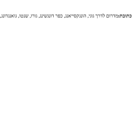
כתובת:
מדרום לדרך גוגי, הונגקסייאנג, כפר דונגשינג, גורו, שנטו, גואנגדונג, 