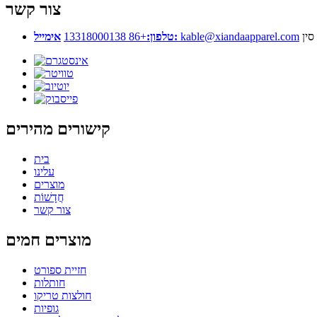
צור קשר
+86 13318000138
טלפון:
אימייל:
kable@xiandaapparel.com
סין
קישורים מהירים
בית
עלינו
מוצרים
חֲדָשׁוֹת
צור קשר
מוצרים חמים
חזיית ספורט
חותלות
חולצות טריקו
גופיות