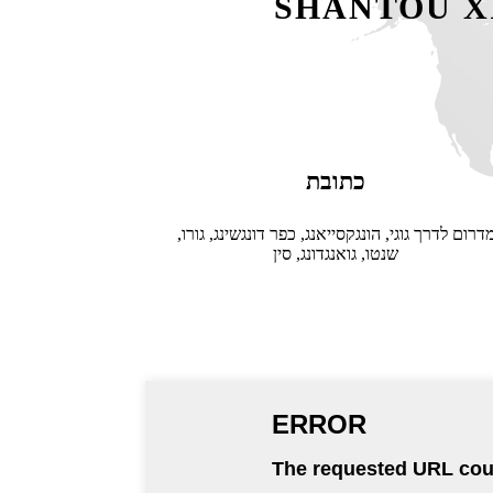
SHANTOU XI
כתובת
מדרום לדרך גוגי, הונגקסייאנג, כפר דונגשינג, גורו
שנטו, גואנגדונג, סין