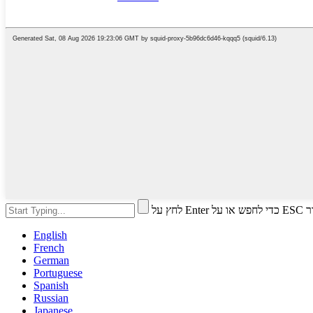
לחץ על 
English
French
German
Portuguese
Spanish
Russian
Japanese