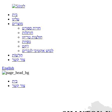
בית
עלינו
מוצרים
חזיית ספורט
חותלות
חולצות טריקו
גופיות
ז'ָקֵט
לבוש אקטיבי לגברים
חֲדָשׁוֹת
צור קשר
English
בית
צור קשר