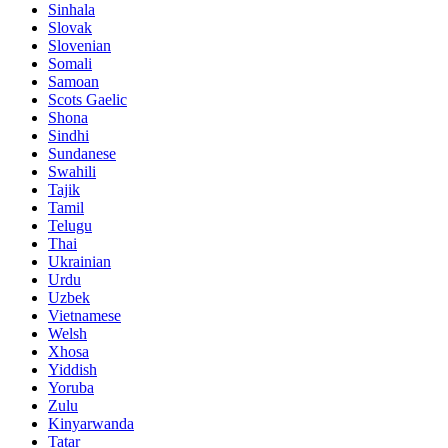
Sinhala
Slovak
Slovenian
Somali
Samoan
Scots Gaelic
Shona
Sindhi
Sundanese
Swahili
Tajik
Tamil
Telugu
Thai
Ukrainian
Urdu
Uzbek
Vietnamese
Welsh
Xhosa
Yiddish
Yoruba
Zulu
Kinyarwanda
Tatar