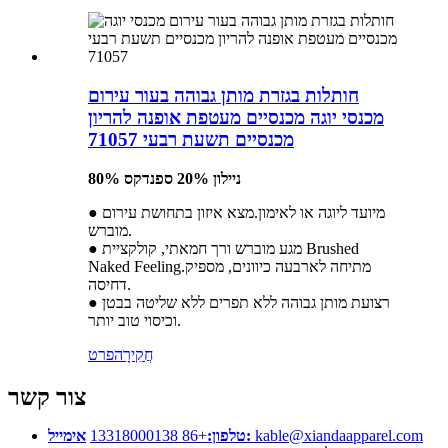
חותלות בגזרת מותן גבוהה בעור עירום
מכנסי יוגה מכנסיים מעטפת אופנה להריון
מכנסיים תשעת רבעי 71057
80% ניילון 20% ספנדקס
● מיועד ליוגה או לאימון.מצא איזון בתחושת עירום
מוברש.
● מגע מוברש ורך חמאתי, קולקציית Brushed
Naked Feeling.מתיחה לארבעה כיוונים, מספיק
דחיסה.
● רצועת מותן גבוהה ללא תפרים ללא שליטה בבטן
וכיסוי טוב יותר.
חֲקִירָה
פרט
צור קשר
kable@xiandaapparel.com
אימייל:
טלפון:
+86 13318000138