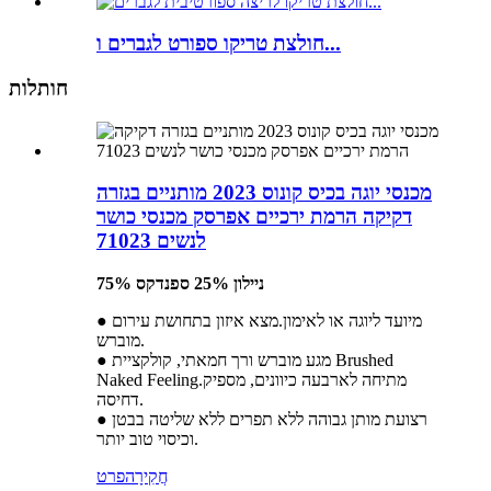
חולצת טריקו ספורט לגברים ו...
חותלות
מכנסי יוגה בכיס קונוס 2023 מותניים בגזרה
דקיקה הרמת ירכיים אפרסק מכנסי כושר
לנשים 71023
75% ניילון 25% ספנדקס
● מיועד ליוגה או לאימון.מצא איזון בתחושת עירום
מוברש.
● מגע מוברש ורך חמאתי, קולקציית Brushed
Naked Feeling.מתיחה לארבעה כיוונים, מספיק
דחיסה.
● רצועת מותן גבוהה ללא תפרים ללא שליטה בבטן
וכיסוי טוב יותר.
חֲקִירָה
פרט