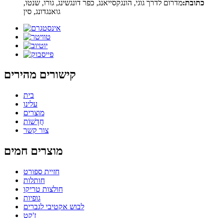
כתובת:
מדרום לדרך גוגי, הונגקסייאנג, כפר דונגשינג, גורו, שנטו,
גואנגדונג, סין
קישורים מהירים
בית
עלינו
מוצרים
חֲדָשׁוֹת
צור קשר
מוצרים חמים
חזיית ספורט
חותלות
חולצות טריקו
גופיות
לבוש אקטיבי לגברים
ז'ָקֵט