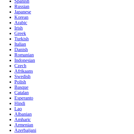
Spanish
Russian
Japanese
Korean
Arabic
Irish
Greek
Turkish
Italian
Danish
Romanian
Indonesian
Czech
Afrikaans
Swedish
Polish
Basque
Catalan
Esperanto
Hindi
Lao
Albanian
Amharic
Armenian
Azerbaijani