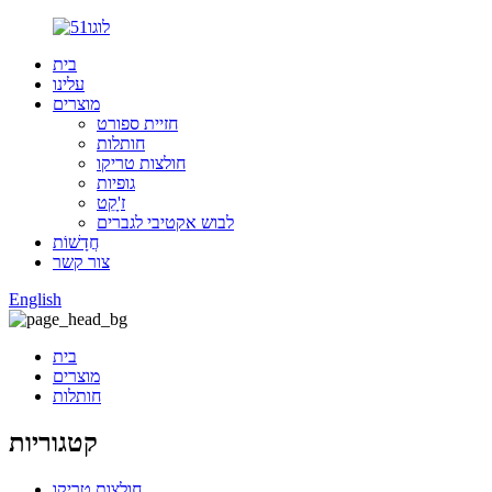
בית
עלינו
מוצרים
חזיית ספורט
חותלות
חולצות טריקו
גופיות
ז'ָקֵט
לבוש אקטיבי לגברים
חֲדָשׁוֹת
צור קשר
English
בית
מוצרים
חותלות
קטגוריות
חולצות טריקו