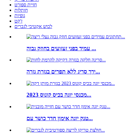
חזיית ספורט
חותלות
גופיות
ז'ָקֵט
לבוש אקטיבי לגברים
עמיד בפני זעזועים בחוזק גבוה ...
ירך סריג ללא תפרים בגזרת גזרה...
מכנסי יוגה בכיס קונוס 2023...
טנק יוגה אימון חדר כושר עם...