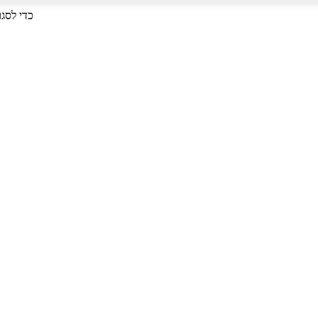
לחץ על Enter כדי לחפש או על ESC כד