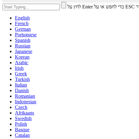
י לסגור
English
French
German
Portuguese
Spanish
Russian
Japanese
Korean
Arabic
Irish
Greek
Turkish
Italian
Danish
Romanian
Indonesian
Czech
Afrikaans
Swedish
Polish
Basque
Catalan