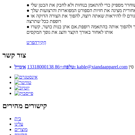
חורית מציגה את חזיות הספורט המפוארות והרצועות שלך
● הגב פתוח מקו הצוואר ומטה מה שמאפשר לקשור רופף או הדוק וזו אופציה נחמדה תלוי איפה אתה מתאמן.מכיוון שהחלק העליון מתכוונן, אתה גורם לו להיראות שאתה רוצה, להפוך את הצורה הדוקה או
רופפת ככל שתרצה
● מתאים לכל הגילאים של נשים: אם את אמא ולא רוצה שהיא תיצמד לבטן, תוכלי להשאיר אותה משוחררת מאחור, מושלם לכיסוי הבטן שלך ולהפוך אותה בהתאמה רופפת.אם אתן בנות כושר, קשרו
אותו לאחור באורך הקצר והצג את גופך המקסים
חֲקִירָה
פרט
צור קשר
סין
kable@xiandaapparel.com
אימייל:
טלפון:
+86 13318000138
קישורים מהירים
בית
עלינו
מוצרים
חֲדָשׁוֹת