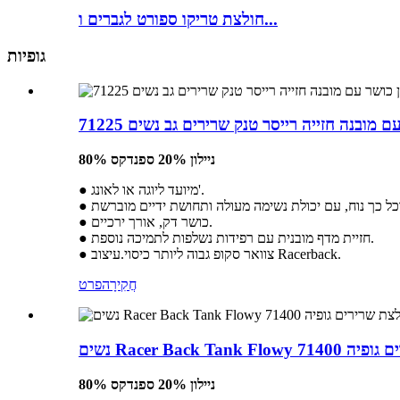
חולצת טריקו ספורט לגברים ו...
גופיות
 מובנה חזייה רייסר טנק שרירים גב נשים 71225
80% ניילון 20% ספנדקס
● מיועד ליוגה או לאונג'.
● כושר דק, אורך ירכיים.
● חזיית מדף מובנית עם רפידות נשלפות לתמיכה נוספת.
● צוואר סקופ גבוה ליותר כיסוי.עיצוב Racerback.
חֲקִירָה
פרט
 גופיה 71400
80% ניילון 20% ספנדקס