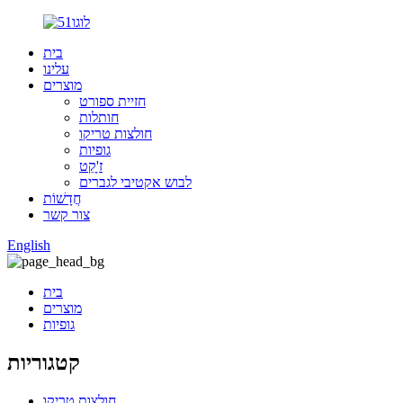
בית
עלינו
מוצרים
חזיית ספורט
חותלות
חולצות טריקו
גופיות
ז'ָקֵט
לבוש אקטיבי לגברים
חֲדָשׁוֹת
צור קשר
English
בית
מוצרים
גופיות
קטגוריות
חולצות טריקו