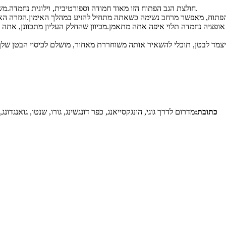
● חולצת הגב הפתוח הזו מאוד חמודה וספורטיבית, וילונית נחמדה.משוחרר מספיק כדי להתאמן בנוחות ולא לחבק את הבטן שלי.
ב הפתוח, מאפשר מרחב נשימה כשאתה מתחיל להזיע במהלך האימון.הגזרה הא
כתובת:
מדרום לדרך גוגי, הונגקסייאנג, כפר דונגשינג, גורו, שנטו, גואנגדונג, 