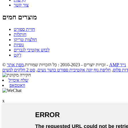
צור קשר
מוצרים חמים
חזיית ספורט
חותלות
חולצות טריקו
גופיות
לבוש אקטיבי לגברים
ז'ָקֵט
AMP נייד
-
© זכויות יוצרים - 2010-2023 : כל הזכויות שמורות.
מפת אתר
,
חליפת גוף יוגה אקטיבית ספורט כושר נשים
,
סט 2 חלקים לנשים
שלח אימייל
וואטסאפ
x