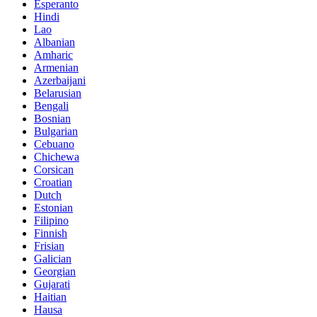
Esperanto
Hindi
Lao
Albanian
Amharic
Armenian
Azerbaijani
Belarusian
Bengali
Bosnian
Bulgarian
Cebuano
Chichewa
Corsican
Croatian
Dutch
Estonian
Filipino
Finnish
Frisian
Galician
Georgian
Gujarati
Haitian
Hausa