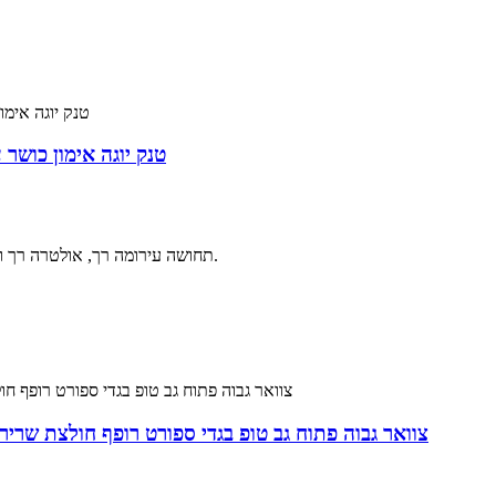
טנק יוגה אימון כושר עם
● תחושה עירומה רך, אולטרה רך וכל כך נוח, עם יכולת נשימה מעולה ותחושת ידיים מוברשת.
נשים Racer Back Tank Flowy צוואר גבוה פתוח גב טופ בגדי ספורט רופף חולצת שרירים